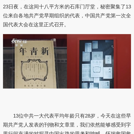
23日夜，在这间十八平方米的石库门厅堂，秘密聚集了13
位来自各地共产党早期组织的代表，中国共产党第一次全
国代表大会在这里正式召开。
13位中共一大代表平均年龄只有28岁，今天在这些早
期共产党人发表的刊物和文章里，我们依然能够感受到字
里行间充满的对探寻中国出路的思考和呐喊。怀揣救国救