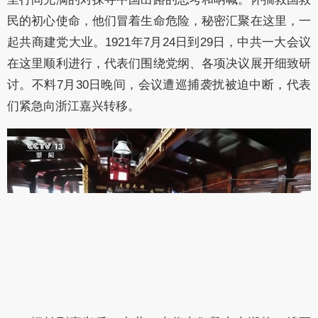
民的初心使命，他们冒着生命危险，秘密汇聚在这里，一
起共商建党大业。1921年7月24日到29日，中共一大会议
在这里顺利进行，代表们围绕党纲、各项决议展开细致研
讨。不料7月30日晚间，会议遭巡捕袭扰被迫中断，代表
们紧急向浙江嘉兴转移。