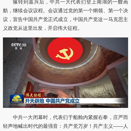
辗转到嘉兴后，中共一大代表们登上南湖的一艘画
舫，继续会议议程。会议通过党的第一个纲领、第一个决
议，宣告中国共产党正式成立，中国共产党这一马克思主
义政党从这里出发，开启伟大征程。
中共一大闭幕时，代表们于船舱内紧握右拳，庄严而
轻声地喊出时代的最强音：共产党万岁！共产主义——人