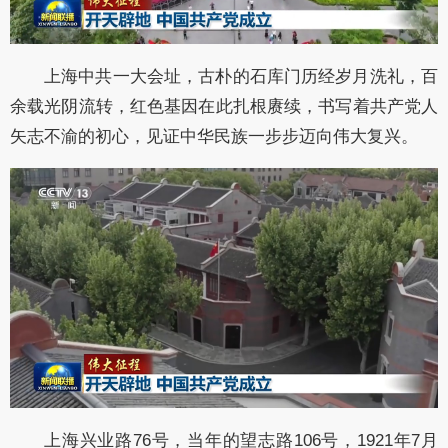
上海中共一大会址，古朴的石库门历经岁月洗礼，百
余载光阴流转，红色基因在此扎根赓续，书写着共产党人
矢志不渝的初心，见证中华民族一步步迈向伟大复兴。
上海兴业路76号，当年的望志路106号，1921年7月