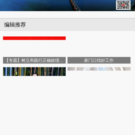
编辑推荐
【专题】树立和践行正确政绩观学习教育
家门口找好工作
“橘洲唱晚”点亮暑期夜生活
梅溪湖艺术博物馆开启“夜间模式”
稻谷归仓
科技赋能脐橙产业
受台风“白海豚”影响，今起宁波往返长沙航班大面积取消，明日19趟次全部停飞｜出行早知道