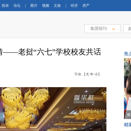
投诉
论坛
|
图片
视频
文旅
|
经济
房产
集团报刊
——老挝“六七”学校校友共话
焦
字体:【
大
中
小
】
健
精