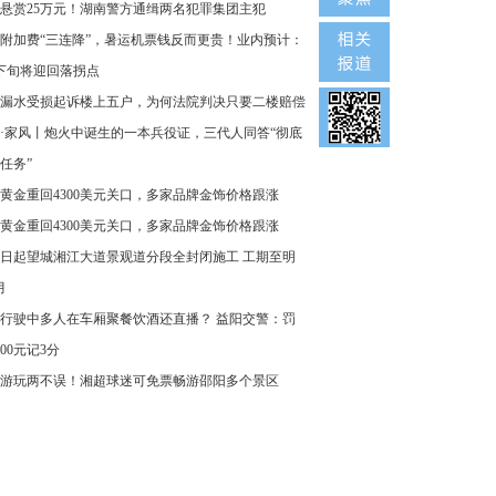
悬赏25万元！湖南警方通缉两名犯罪集团主犯
附加费“三连降”，暑运机票钱反而更贵！业内预计：
下旬将迎回落拐点
漏水受损起诉楼上五户，为何法院判决只要二楼赔偿
·家风丨炮火中诞生的一本兵役证，三代人同答“彻底
任务”
黄金重回4300美元关口，多家品牌金饰价格跟涨
黄金重回4300美元关口，多家品牌金饰价格跟涨
8日起望城湘江大道景观道分段全封闭施工 工期至明
月
行驶中多人在车厢聚餐饮酒还直播？ 益阳交警：罚
000元记3分
游玩两不误！湘超球迷可免票畅游邵阳多个景区