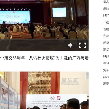
最高
燃油
8月
一楼
老物
完成
现货
现货
8月
中建交65周年、共话校友情谊”为主题的广西与老
年3
货车
款2
观赛