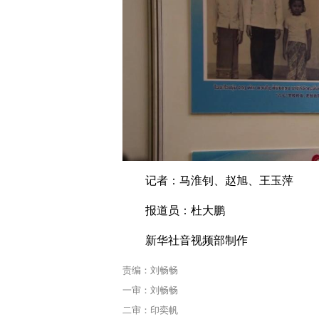
记者：马淮钊、赵旭、王玉萍
报道员：杜大鹏
新华社音视频部制作
责编：刘畅畅
一审：刘畅畅
二审：印奕帆