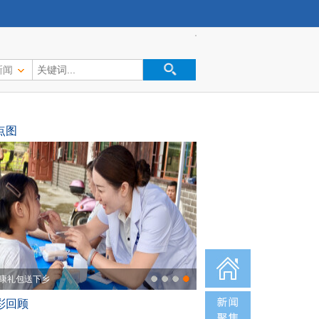
新闻
点图
康礼包送下乡
彩回顾