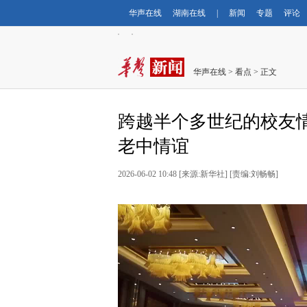
华声在线
湖南在线
|
新闻
专题
评论
华声在线
>
看点
> 正文
跨越半个多世纪的校友情
老中情谊
2026-06-02 10:48 [来源:新华社] [责编:刘畅畅]