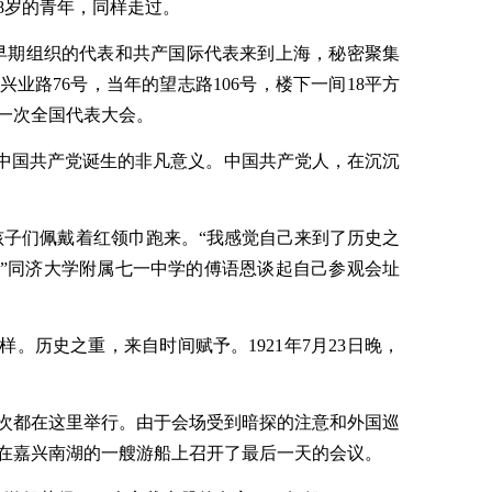
28岁的青年，同样走过。
党早期组织的代表和共产国际代表来到上海，秘密聚集
业路76号，当年的望志路106号，楼下一间18平方
一次全国代表大会。
容中国共产党诞生的非凡意义。中国共产党人，在沉沉
孩子们佩戴着红领巾跑来。“我感觉自己来到了历史之
”同济大学附属七一中学的傅语恩谈起自己参观会址
。历史之重，来自时间赋予。1921年7月23日晚，
6次都在这里举行。由于会场受到暗探的注意和外国巡
在嘉兴南湖的一艘游船上召开了最后一天的会议。