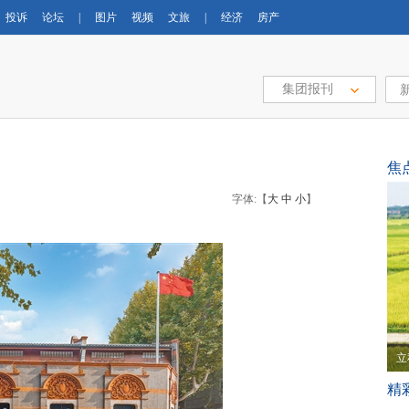
投诉
论坛
|
图片
视频
文旅
|
经济
房产
集团报刊
）
焦
字体:【
大
中
小
】
立
精