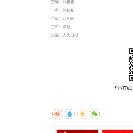
责编：刘畅畅
一审：刘畅畅
二审：印奕帆
三审：谭登
来源：人民日报