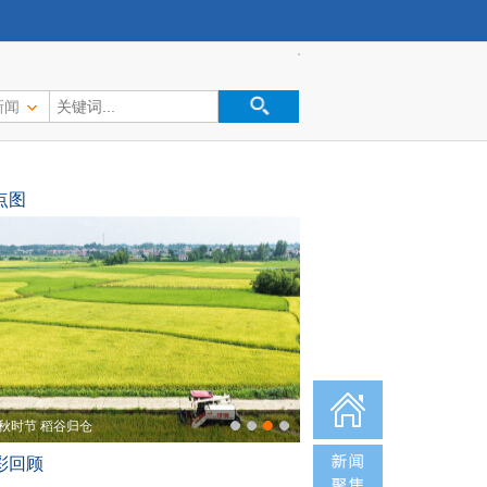
新闻
点图
秋时节 稻谷归仓
彩回顾