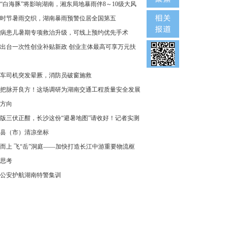
“白海豚”将影响湖南，湘东局地暴雨伴8～10级大风
时节暑雨交织，湖南暴雨预警位居全国第五
病患儿暑期专项救治升级，可线上预约优先手术
出台一次性创业补贴新政 创业主体最高可享万元扶
车司机突发晕厥，消防员破窗施救
把脉开良方！这场调研为湖南交通工程质量安全发展
方向
版三伏正酣，长沙这份“避暑地图”请收好！记者实测
县（市）清凉坐标
而上 飞“岳”洞庭——加快打造长江中游重要物流枢
思考
公安护航湖南特警集训