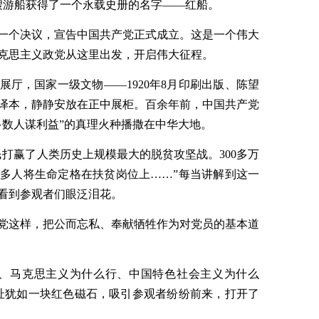
这艘游船获得了一个永载史册的名字——红船。
一个决议，宣告中国共产党正式成立。这是一个伟大
克思主义政党从这里出发，开启伟大征程。
厅，国家一级文物——1920年8月印刷出版、陈望
译本，静静安放在正中展柜。百余年前，中国共产党
多数人谋利益”的真理火种播撒在中华大地。
打赢了人类历史上规模最大的脱贫攻坚战。300多万
0多人将生命定格在扶贫岗位上……”每当讲解到这一
看到参观者们眼泛泪花。
党这样，把公而忘私、奉献牺牲作为对党员的基本道
能、马克思主义为什么行、中国特色社会主义为什么
址犹如一块红色磁石，吸引参观者纷纷前来，打开了