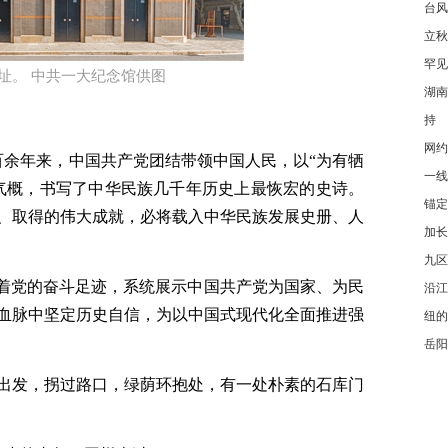
台风
立秋
罕见
址。 中共一大纪念馆供图
湖南
持
网约
百余年来，中国共产党团结带领中国人民，以“为有牺
一线
气概，书写了中华民族几千年历史上最恢宏的史诗。
锚定
、取得的伟大成就，必将载入中华民族发展史册、人
加长
九区
循着党的奋斗足迹，系统展示中国共产党为国家、为民
沿江
血脉中坚定历史自信，为以中国式现代化全面推进强
纽的
岳阳
出发，拐过路口，绿荫环抱处，有一处朴素的石库门