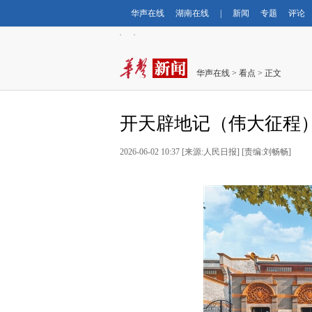
华声在线
湖南在线
|
新闻
专题
评论
华声在线
>
看点
> 正文
开天辟地记（伟大征程
2026-06-02 10:37 [来源:人民日报] [责编:刘畅畅]