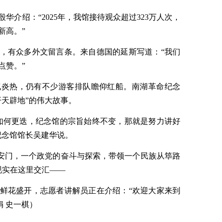
华介绍：“2025年，我馆接待观众超过323万人次，
新高。”
，有众多外文留言条。来自德国的延斯写道：“我们
点赞。”
气炎热，仍有不少游客排队瞻仰红船。南湖革命纪念
开天辟地”的伟大故事。
如何更迭，纪念馆的宗旨始终不变，那就是努力讲好
纪念馆馆长吴建华说。
天安门，一个政党的奋斗与探索，带领一个民族从筚路
现实在这里交汇——
鲜花盛开，志愿者讲解员正在介绍：“欢迎大家来到
娟 史一棋
）