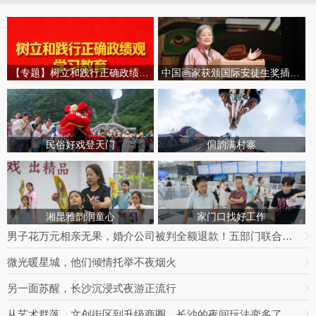
【专题】树立和践行正确政绩观学习教育
中国画家获颁国际安徒生奖插画家奖
民俗好戏登天门
侗韵满村寨
湘昆雅韵润童心
家门口找好工作
男子花万元相亲无果，婚介公司被判全额退款！五部门联合整治婚介七大乱象
微光暖星城，他们倾情托举不夜烟火
另一面苏醒，长沙沉浸式夜游正流行
从艺术群落、文创街区到升级商圈，长沙的夜间玩法变多了