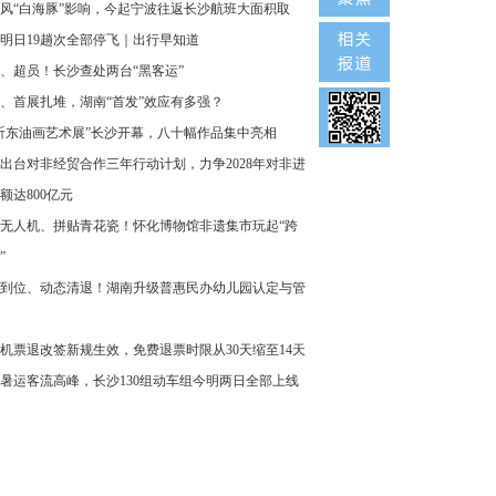
风“白海豚”影响，今起宁波往返长沙航班大面积取
明日19趟次全部停飞｜出行早知道
、超员！长沙查处两台“黑客运”
、首展扎堆，湖南“首发”效应有多强？
沂东油画艺术展”长沙开幕，八十幅作品集中亮相
出台对非经贸合作三年行动计划，力争2028年对非进
额达800亿元
无人机、拼贴青花瓷！怀化博物馆非遗集市玩起“跨
”
到位、动态清退！湖南升级普惠民办幼儿园认定与管
机票退改签新规生效，免费退票时限从30天缩至14天
暑运客流高峰，长沙130组动车组今明两日全部上线