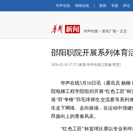
华声在线
湖南在线
|
新闻
专题
评论
华声在线
>
资讯广场
> 正文
邵阳职院开展系列体育
2026-05-16 17:57 [来源:华声在线] [责编:李慧]
华声在线5月16日讯（通讯员 杨
院电梯工程学院组织开展“红色工匠”杯
谁‘羽’争锋”羽毛球师生交流赛等系
生走下网络、走向操场，在运动中强健
昂扬向上的青春风采。
“红色工匠”杯篮球比赛以专业和年