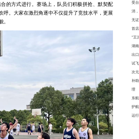
受台
结合的方式进行。赛场上，队员们积极拼抢、默契配
消，
欢呼。大家在激烈角逐中不仅提升了竞技水平，更展
无证
貌。
首店
“王
湖南
出口
试飞
次元
补助
理
东航
护航
运行