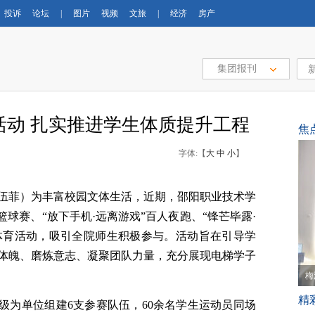
投诉
论坛
|
图片
视频
文旅
|
经济
房产
集团报刊
活动 扎实推进学生体质提升工程
焦
字体:【
大
中
小
】
柳 伍菲）为丰富校园文体生活，近期，邵阳职业技术学
篮球赛、“放下手机·远离游戏”百人夜跑、“锋芒毕露·
列体育活动，吸引全院师生积极参与。活动旨在引导学
体魄、磨炼意志、凝聚团队力量，充分展现电梯学子
梅
精
级为单位组建6支参赛队伍，60余名学生运动员同场