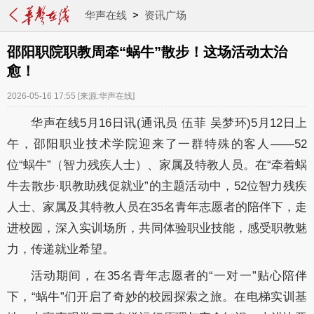
华声在线
>
资讯广场
邵阳职院职教周牵“蜗牛”散步！这场活动太治
愈！
2026-05-16 17:55
[来源:华声在线]
华声在线5月16日讯(通讯员 伍菲 吴梦环)5月12日上
午，邵阳职业技术学院迎来了一群特殊的客人——52
位“蜗牛”（智力残疾人士）、家属及特教人员。在“牵着蜗
牛去散步·职教助残促就业”的主题活动中，52位智力残疾
人士、家属及其特教人员在35名青年志愿者的陪伴下，走
进校园，深入实训场所，共同体验职业技能，感受职教魅
力，传递就业希望。
活动期间，在35名青年志愿者的“一对一”贴心陪伴
下，“蜗牛”们开启了奇妙的校园探索之旅。在电梯实训基