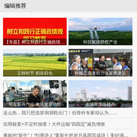
编辑推荐
【专题】树立和践行正确政绩观学习教育
科技赋能脐橙产业
立秋时节 稻谷归仓
外籍志愿者助力张家界暑运
培育新兴产业 激活发展动能
水域救援练精兵
这么热，我只想选穿洞洞鞋出门！但骨科专家却认为……
信用核查+不定时抽查！大件运输“四固定”减负增效
勇敢的“新生”！“扫帚诗人”黄新生把岁月风雨写成诗丨美好湖南推荐官